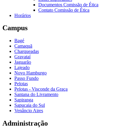
Documentos Comissão de Ética
Contato Comissão de Ética
Horários
Campus
Bagé
Camaquã
Charqueadas
Gravataí
Jaguarão
Lajeado
Novo Hamburgo
Passo Fundo
Pelotas
Pelotas - Visconde da Graça
Santana do Livramento
Sapiranga
Sapucaia do Sul
Venâncio Aires
Administração