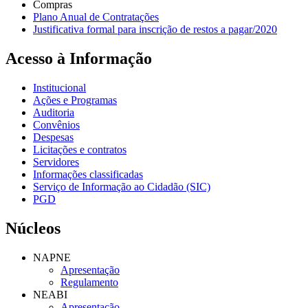
Compras
Plano Anual de Contratações
Justificativa formal para inscrição de restos a pagar/2020
Acesso à Informação
Institucional
Ações e Programas
Auditoria
Convênios
Despesas
Licitações e contratos
Servidores
Informações classificadas
Serviço de Informação ao Cidadão (SIC)
PGD
Núcleos
NAPNE
Apresentação
Regulamento
NEABI
Apresentação