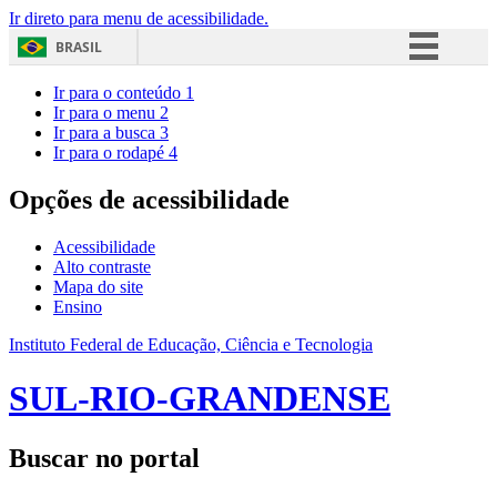
Ir direto para menu de acessibilidade.
BRASIL
Simplifique!
Ir para o conteúdo
1
Ir para o menu
2
Comunica BR
Ir para a busca
3
Ir para o rodapé
4
Participe
Acesso à informação
Opções de acessibilidade
Legislação
Acessibilidade
Canais
Alto contraste
Mapa do site
Ensino
Instituto Federal de Educação, Ciência e Tecnologia
SUL-RIO-GRANDENSE
Buscar no portal