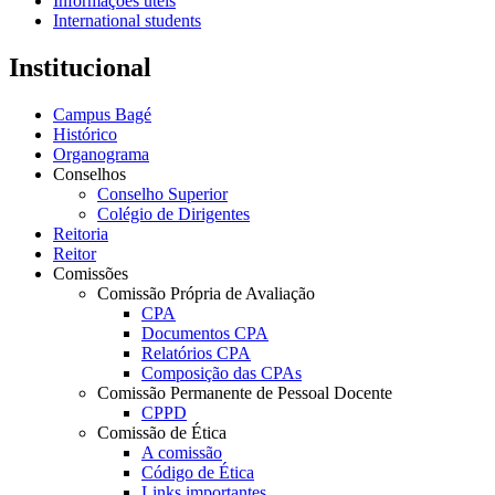
Informações úteis
International students
Institucional
Campus Bagé
Histórico
Organograma
Conselhos
Conselho Superior
Colégio de Dirigentes
Reitoria
Reitor
Comissões
Comissão Própria de Avaliação
CPA
Documentos CPA
Relatórios CPA
Composição das CPAs
Comissão Permanente de Pessoal Docente
CPPD
Comissão de Ética
A comissão
Código de Ética
Links importantes