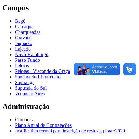
Campus
Bagé
Camaquã
Charqueadas
Gravataí
Jaguarão
Lajeado
Novo Hamburgo
Passo Fundo
Pelotas
Pelotas - Visconde da Graça
Santana do Livramento
Sapiranga
Sapucaia do Sul
Venâncio Aires
Administração
Compras
Plano Anual de Contratações
Justificativa formal para inscrição de restos a pagar/2020