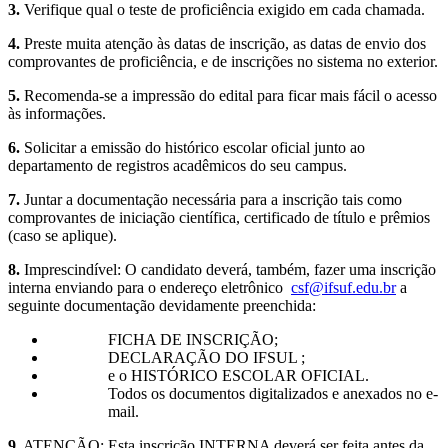
3.
Verifique qual o teste de proficiência exigido em cada chamada.
4.
Preste muita atenção às datas de inscrição, as datas de envio dos
comprovantes de proficiência, e de inscrições no sistema no exterior.
5.
Recomenda‐se a impressão do edital para ficar mais fácil o acesso
às informações.
6.
Solicitar a emissão do histórico escolar oficial junto ao
departamento de registros acadêmicos do seu campus.
7.
Juntar a documentação necessária para a inscrição tais como
comprovantes de iniciação científica, certificado de título e prêmios
(caso se aplique).
8.
Imprescindível: O candidato deverá, também, fazer uma inscrição
interna enviando para o endereço eletrônico
csf@ifsuf.edu.br
a
seguinte documentação devidamente preenchida:
FICHA DE INSCRIÇÃO;
DECLARAÇÃO DO IFSUL ;
e o HISTÓRICO ESCOLAR OFICIAL.
Todos os documentos digitalizados e anexados no e-
mail.
9.
ATENÇÃO: Esta inscrição INTERNA deverá ser feita antes da