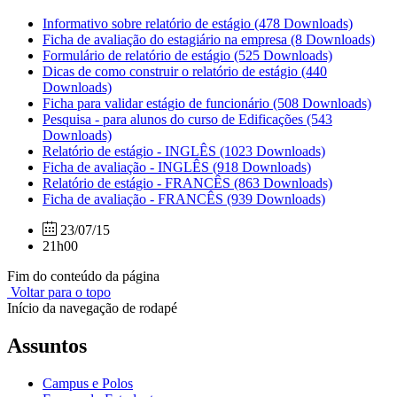
Informativo sobre relatório de estágio
(478 Downloads)
Ficha de avaliação do estagiário na empresa
(8 Downloads)
Formulário de relatório de estágio
(525 Downloads)
Dicas de como construir o relatório de estágio
(440
Downloads)
Ficha para validar estágio de funcionário
(508 Downloads)
Pesquisa - para alunos do curso de Edificações
(543
Downloads)
Relatório de estágio - INGLÊS
(1023 Downloads)
Ficha de avaliação - INGLÊS
(918 Downloads)
Relatório de estágio - FRANCÊS
(863 Downloads)
Ficha de avaliação - FRANCÊS
(939 Downloads)
23/07/15
21h00
Fim do conteúdo da página
Voltar para o topo
Início da navegação de rodapé
Assuntos
Campus e Polos