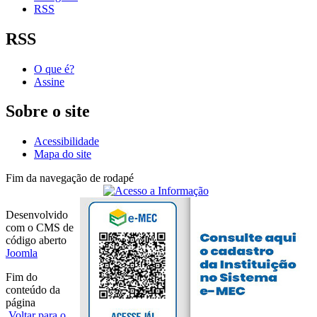
RSS
RSS
O que é?
Assine
Sobre o site
Acessibilidade
Mapa do site
Fim da navegação de rodapé
Desenvolvido
com o CMS de
código aberto
Joomla
Fim do
conteúdo da
página
Voltar para o