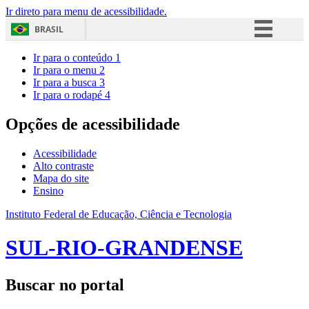
Ir direto para menu de acessibilidade.
BRASIL
Simplifique!
Ir para o conteúdo
1
Ir para o menu
2
Comunica BR
Ir para a busca
3
Ir para o rodapé
4
Participe
Acesso à informação
Opções de acessibilidade
Legislação
Acessibilidade
Canais
Alto contraste
Mapa do site
Ensino
Instituto Federal de Educação, Ciência e Tecnologia
SUL-RIO-GRANDENSE
Buscar no portal