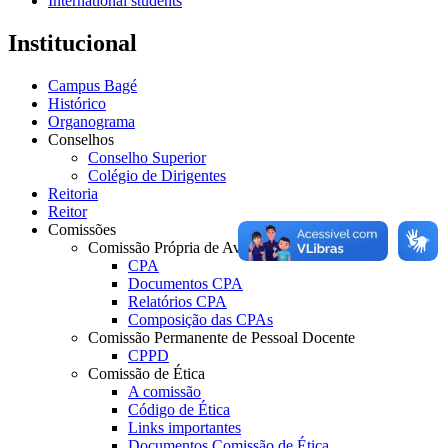
International students
Institucional
Campus Bagé
Histórico
Organograma
Conselhos
Conselho Superior
Colégio de Dirigentes
Reitoria
Reitor
Comissões
Comissão Própria de Avaliação
CPA
Documentos CPA
Relatórios CPA
Composição das CPAs
Comissão Permanente de Pessoal Docente
CPPD
Comissão de Ética
A comissão
Código de Ética
Links importantes
Documentos Comissão de Ética