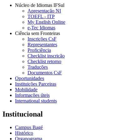
Núcleo de Idiomas IFSul
Apresentação NI
TOEFL - ITP
My English Online
e-Tec Idiomas
Ciência sem Fronteiras
Inscrições CsF
Representantes
Proficiência
Checklist inscrição
Checklist retorno
Traduções
Documentos CsF
Oportunidades
Instituições Parceiras
Mobilidade
Informações úteis
International students
Institucional
Campus Bagé
Histórico
Organograma