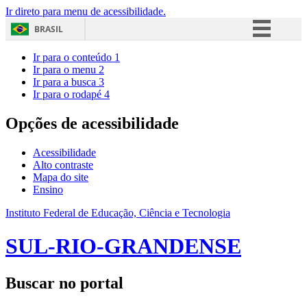
Ir direto para menu de acessibilidade.
BRASIL
Simplifique!
Ir para o conteúdo
1
Ir para o menu
2
Comunica BR
Ir para a busca
3
Ir para o rodapé
4
Participe
Acesso à informação
Opções de acessibilidade
Legislação
Acessibilidade
Canais
Alto contraste
Mapa do site
Ensino
Instituto Federal de Educação, Ciência e Tecnologia
SUL-RIO-GRANDENSE
Buscar no portal