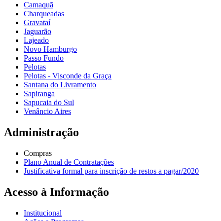
Camaquã
Charqueadas
Gravataí
Jaguarão
Lajeado
Novo Hamburgo
Passo Fundo
Pelotas
Pelotas - Visconde da Graça
Santana do Livramento
Sapiranga
Sapucaia do Sul
Venâncio Aires
Administração
Compras
Plano Anual de Contratações
Justificativa formal para inscrição de restos a pagar/2020
Acesso à Informação
Institucional