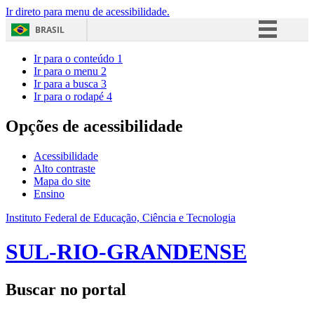
Ir direto para menu de acessibilidade.
BRASIL
Simplifique!
Ir para o conteúdo
1
Ir para o menu
2
Comunica BR
Ir para a busca
3
Ir para o rodapé
4
Participe
Acesso à informação
Opções de acessibilidade
Legislação
Acessibilidade
Canais
Alto contraste
Mapa do site
Ensino
Instituto Federal de Educação, Ciência e Tecnologia
SUL-RIO-GRANDENSE
Buscar no portal