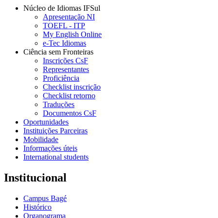
Núcleo de Idiomas IFSul
Apresentação NI
TOEFL - ITP
My English Online
e-Tec Idiomas
Ciência sem Fronteiras
Inscrições CsF
Representantes
Proficiência
Checklist inscrição
Checklist retorno
Traduções
Documentos CsF
Oportunidades
Instituições Parceiras
Mobilidade
Informações úteis
International students
Institucional
Campus Bagé
Histórico
Organograma