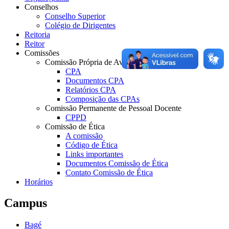
Conselhos
Conselho Superior
Colégio de Dirigentes
Reitoria
Reitor
Comissões
Comissão Própria de Avaliação
CPA
Documentos CPA
Relatórios CPA
Composição das CPAs
Comissão Permanente de Pessoal Docente
CPPD
Comissão de Ética
A comissão
Código de Ética
Links importantes
Documentos Comissão de Ética
Contato Comissão de Ética
Horários
Campus
Bagé