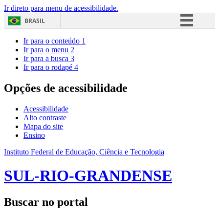
Ir direto para menu de acessibilidade.
BRASIL
Simplifique!
Ir para o conteúdo
1
Ir para o menu
2
Comunica BR
Ir para a busca
3
Ir para o rodapé
4
Participe
Acesso à informação
Opções de acessibilidade
Legislação
Acessibilidade
Canais
Alto contraste
Mapa do site
Ensino
Instituto Federal de Educação, Ciência e Tecnologia
SUL-RIO-GRANDENSE
Buscar no portal