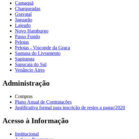
Camaquã
Charqueadas
Gravataí
Jaguarão
Lajeado
Novo Hamburgo
Passo Fundo
Pelotas
Pelotas - Visconde da Graça
Santana do Livramento
Sapiranga
Sapucaia do Sul
Venâncio Aires
Administração
Compras
Plano Anual de Contratações
Justificativa formal para inscrição de restos a pagar/2020
Acesso à Informação
Institucional