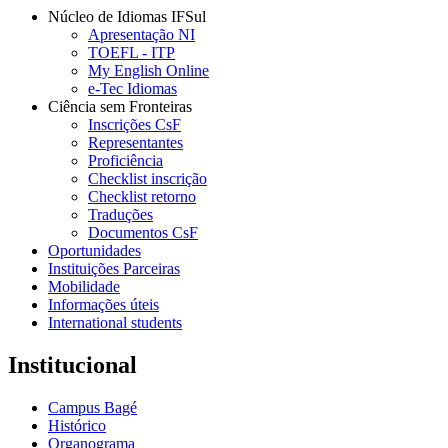
Núcleo de Idiomas IFSul
Apresentação NI
TOEFL - ITP
My English Online
e-Tec Idiomas
Ciência sem Fronteiras
Inscrições CsF
Representantes
Proficiência
Checklist inscrição
Checklist retorno
Traduções
Documentos CsF
Oportunidades
Instituições Parceiras
Mobilidade
Informações úteis
International students
Institucional
Campus Bagé
Histórico
Organograma