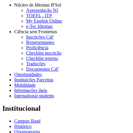
Núcleo de Idiomas IFSul
Apresentação NI
TOEFL - ITP
My English Online
e-Tec Idiomas
Ciência sem Fronteiras
Inscrições CsF
Representantes
Proficiência
Checklist inscrição
Checklist retorno
Traduções
Documentos CsF
Oportunidades
Instituições Parceiras
Mobilidade
Informações úteis
International students
Institucional
Campus Bagé
Histórico
Organograma