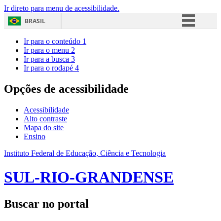
Ir direto para menu de acessibilidade.
BRASIL
Simplifique!
Ir para o conteúdo
1
Ir para o menu
2
Comunica BR
Ir para a busca
3
Ir para o rodapé
4
Participe
Acesso à informação
Opções de acessibilidade
Legislação
Acessibilidade
Canais
Alto contraste
Mapa do site
Ensino
Instituto Federal de Educação, Ciência e Tecnologia
SUL-RIO-GRANDENSE
Buscar no portal