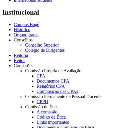
International students
Institucional
Campus Bagé
Histórico
Organograma
Conselhos
Conselho Superior
Colégio de Dirigentes
Reitoria
Reitor
Comissões
Comissão Própria de Avaliação
CPA
Documentos CPA
Relatórios CPA
Composição das CPAs
Comissão Permanente de Pessoal Docente
CPPD
Comissão de Ética
A comissão
Código de Ética
Links importantes
Documentos Comissão de Ética