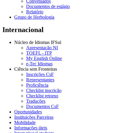
Conveniados
Documentos de estágio
Relatório
Grupo de Herbologia
Internacional
Núcleo de Idiomas IFSul
Apresentação NI
TOEFL - ITP
My English Online
e-Tec Idiomas
Ciência sem Fronteiras
Inscrições CsF
Representantes
Proficiência
Checklist inscrição
Checklist retorno
Traduções
Documentos CsF
Oportunidades
Instituições Parceiras
Mobilidade
Informações úteis