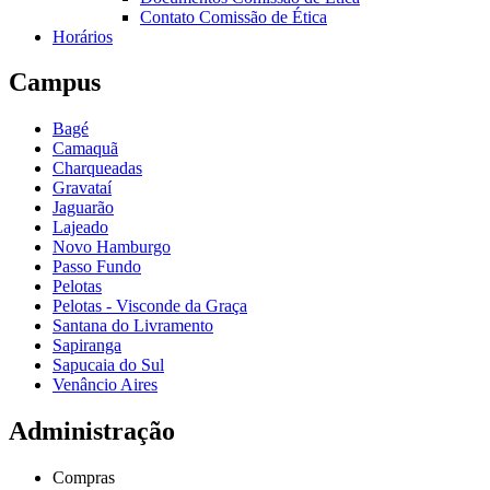
Contato Comissão de Ética
Horários
Campus
Bagé
Camaquã
Charqueadas
Gravataí
Jaguarão
Lajeado
Novo Hamburgo
Passo Fundo
Pelotas
Pelotas - Visconde da Graça
Santana do Livramento
Sapiranga
Sapucaia do Sul
Venâncio Aires
Administração
Compras