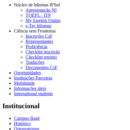
Núcleo de Idiomas IFSul
Apresentação NI
TOEFL - ITP
My English Online
e-Tec Idiomas
Ciência sem Fronteiras
Inscrições CsF
Representantes
Proficiência
Checklist inscrição
Checklist retorno
Traduções
Documentos CsF
Oportunidades
Instituições Parceiras
Mobilidade
Informações úteis
International students
Institucional
Campus Bagé
Histórico
Organograma