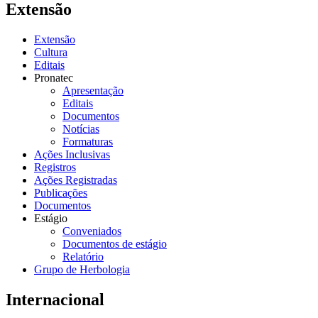
Extensão
Extensão
Cultura
Editais
Pronatec
Apresentação
Editais
Documentos
Notícias
Formaturas
Ações Inclusivas
Registros
Ações Registradas
Publicações
Documentos
Estágio
Conveniados
Documentos de estágio
Relatório
Grupo de Herbologia
Internacional