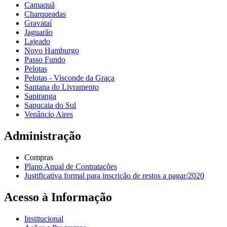
Camaquã
Charqueadas
Gravataí
Jaguarão
Lajeado
Novo Hamburgo
Passo Fundo
Pelotas
Pelotas - Visconde da Graça
Santana do Livramento
Sapiranga
Sapucaia do Sul
Venâncio Aires
Administração
Compras
Plano Anual de Contratações
Justificativa formal para inscrição de restos a pagar/2020
Acesso à Informação
Institucional