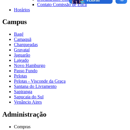
Contato Comissão de Ética
Horários
Campus
Bagé
Camaquã
Charqueadas
Gravataí
Jaguarão
Lajeado
Novo Hamburgo
Passo Fundo
Pelotas
Pelotas - Visconde da Graça
Santana do Livramento
Sapiranga
Sapucaia do Sul
Venâncio Aires
Administração
Compras