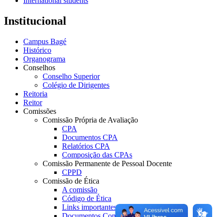
International students
Institucional
Campus Bagé
Histórico
Organograma
Conselhos
Conselho Superior
Colégio de Dirigentes
Reitoria
Reitor
Comissões
Comissão Própria de Avaliação
CPA
Documentos CPA
Relatórios CPA
Composição das CPAs
Comissão Permanente de Pessoal Docente
CPPD
Comissão de Ética
A comissão
Código de Ética
Links importantes
Documentos Comissão de Ética