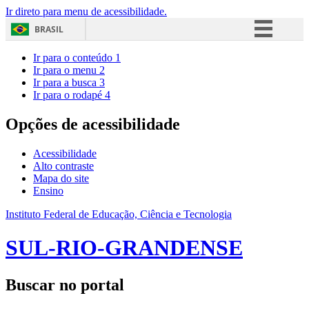
Ir direto para menu de acessibilidade.
BRASIL
Simplifique!
Ir para o conteúdo
1
Ir para o menu
2
Comunica BR
Ir para a busca
3
Ir para o rodapé
4
Participe
Acesso à informação
Opções de acessibilidade
Legislação
Acessibilidade
Canais
Alto contraste
Mapa do site
Ensino
Instituto Federal de Educação, Ciência e Tecnologia
SUL-RIO-GRANDENSE
Buscar no portal