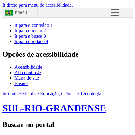
Ir direto para menu de acessibilidade.
BRASIL
Simplifique!
Ir para o conteúdo
1
Ir para o menu
2
Comunica BR
Ir para a busca
3
Ir para o rodapé
4
Participe
Acesso à informação
Opções de acessibilidade
Legislação
Acessibilidade
Canais
Alto contraste
Mapa do site
Ensino
Instituto Federal de Educação, Ciência e Tecnologia
SUL-RIO-GRANDENSE
Buscar no portal