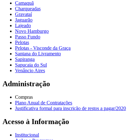
Camaquã
Charqueadas
Gravataí
Jaguarão
Lajeado
Novo Hamburgo
Passo Fundo
Pelotas
Pelotas - Visconde da Graça
Santana do Livramento
Sapiranga
Sapucaia do Sul
Venâncio Aires
Administração
Compras
Plano Anual de Contratações
Justificativa formal para inscrição de restos a pagar/2020
Acesso à Informação
Institucional