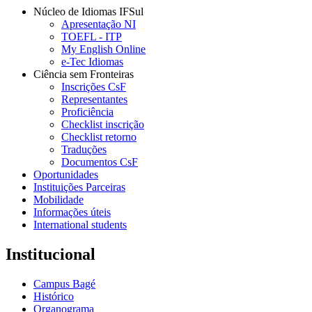
Núcleo de Idiomas IFSul
Apresentação NI
TOEFL - ITP
My English Online
e-Tec Idiomas
Ciência sem Fronteiras
Inscrições CsF
Representantes
Proficiência
Checklist inscrição
Checklist retorno
Traduções
Documentos CsF
Oportunidades
Instituições Parceiras
Mobilidade
Informações úteis
International students
Institucional
Campus Bagé
Histórico
Organograma