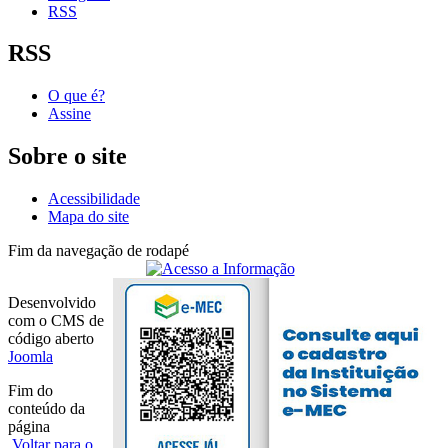
RSS
RSS
O que é?
Assine
Sobre o site
Acessibilidade
Mapa do site
Fim da navegação de rodapé
Desenvolvido
com o CMS de
código aberto
Joomla
Fim do
conteúdo da
página
Voltar para o