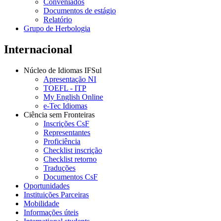
Conveniados
Documentos de estágio
Relatório
Grupo de Herbologia
Internacional
Núcleo de Idiomas IFSul
Apresentação NI
TOEFL - ITP
My English Online
e-Tec Idiomas
Ciência sem Fronteiras
Inscrições CsF
Representantes
Proficiência
Checklist inscrição
Checklist retorno
Traduções
Documentos CsF
Oportunidades
Instituições Parceiras
Mobilidade
Informações úteis