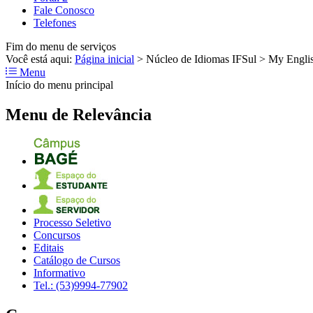
Fale Conosco
Telefones
Fim do menu de serviços
Você está aqui:
Página inicial
>
Núcleo de Idiomas IFSul
>
My Engli
Menu
Início do menu principal
Menu de Relevância
Processo Seletivo
Concursos
Editais
Catálogo de Cursos
Informativo
Tel.: (53)9994-77902