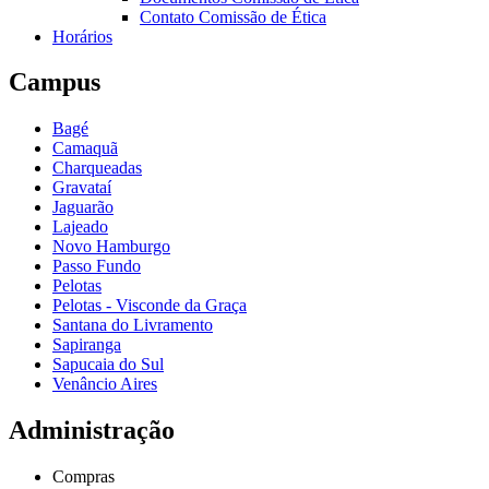
Contato Comissão de Ética
Horários
Campus
Bagé
Camaquã
Charqueadas
Gravataí
Jaguarão
Lajeado
Novo Hamburgo
Passo Fundo
Pelotas
Pelotas - Visconde da Graça
Santana do Livramento
Sapiranga
Sapucaia do Sul
Venâncio Aires
Administração
Compras