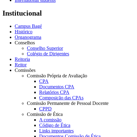
International students
Institucional
Campus Bagé
Histórico
Organograma
Conselhos
Conselho Superior
Colégio de Dirigentes
Reitoria
Reitor
Comissões
Comissão Própria de Avaliação
CPA
Documentos CPA
Relatórios CPA
Composição das CPAs
Comissão Permanente de Pessoal Docente
CPPD
Comissão de Ética
A comissão
Código de Ética
Links importantes
Documentos Comissão de Ética