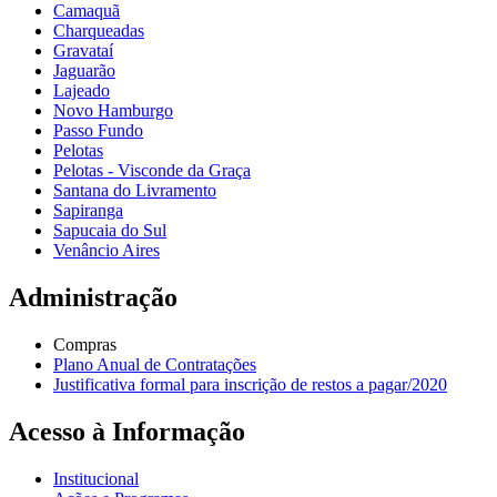
Camaquã
Charqueadas
Gravataí
Jaguarão
Lajeado
Novo Hamburgo
Passo Fundo
Pelotas
Pelotas - Visconde da Graça
Santana do Livramento
Sapiranga
Sapucaia do Sul
Venâncio Aires
Administração
Compras
Plano Anual de Contratações
Justificativa formal para inscrição de restos a pagar/2020
Acesso à Informação
Institucional