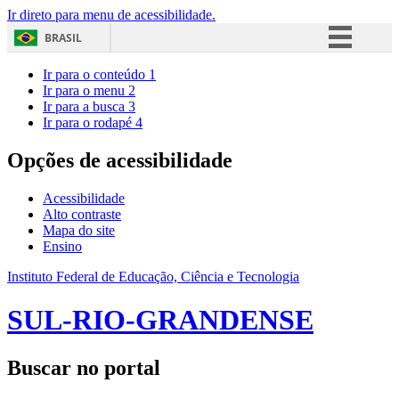
Ir direto para menu de acessibilidade.
BRASIL
Simplifique!
Ir para o conteúdo
1
Ir para o menu
2
Comunica BR
Ir para a busca
3
Ir para o rodapé
4
Participe
Acesso à informação
Opções de acessibilidade
Legislação
Acessibilidade
Canais
Alto contraste
Mapa do site
Ensino
Instituto Federal de Educação, Ciência e Tecnologia
SUL-RIO-GRANDENSE
Buscar no portal