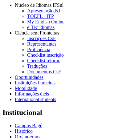
Núcleo de Idiomas IFSul
Apresentação NI
TOEFL - ITP
My English Online
e-Tec Idiomas
Ciência sem Fronteiras
Inscrições CsF
Representantes
Proficiência
Checklist inscrição
Checklist retorno
Traduções
Documentos CsF
Oportunidades
Instituições Parceiras
Mobilidade
Informações úteis
International students
Institucional
Campus Bagé
Histórico
Organograma