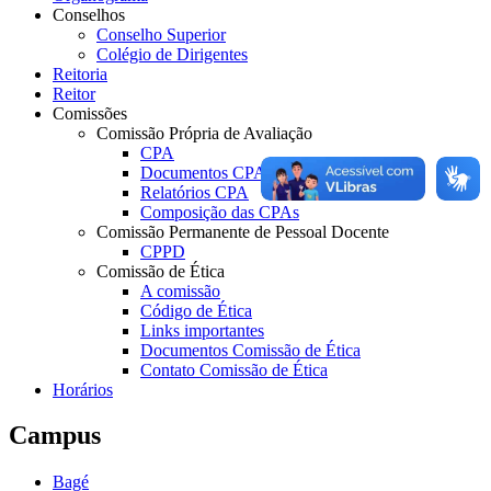
Conselhos
Conselho Superior
Colégio de Dirigentes
Reitoria
Reitor
Comissões
Comissão Própria de Avaliação
CPA
Documentos CPA
Relatórios CPA
Composição das CPAs
Comissão Permanente de Pessoal Docente
CPPD
Comissão de Ética
A comissão
Código de Ética
Links importantes
Documentos Comissão de Ética
Contato Comissão de Ética
Horários
Campus
Bagé