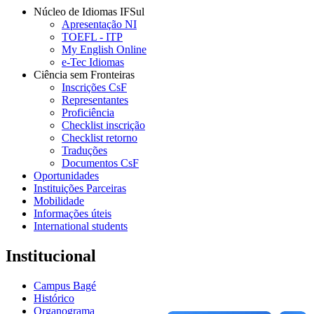
Núcleo de Idiomas IFSul
Apresentação NI
TOEFL - ITP
My English Online
e-Tec Idiomas
Ciência sem Fronteiras
Inscrições CsF
Representantes
Proficiência
Checklist inscrição
Checklist retorno
Traduções
Documentos CsF
Oportunidades
Instituições Parceiras
Mobilidade
Informações úteis
International students
Institucional
Campus Bagé
Histórico
Organograma