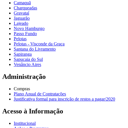
Camaquã
Charqueadas
Gravataí
Jaguarão
Lajeado
Novo Hamburgo
Passo Fundo
Pelotas
Pelotas - Visconde da Graça
Santana do Livramento
Sapiranga
Sapucaia do Sul
Venâncio Aires
Administração
Compras
Plano Anual de Contratações
Justificativa formal para inscrição de restos a pagar/2020
Acesso à Informação
Institucional