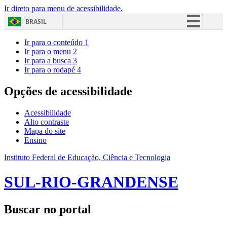
Ir direto para menu de acessibilidade.
BRASIL
Simplifique!
Ir para o conteúdo
1
Ir para o menu
2
Comunica BR
Ir para a busca
3
Ir para o rodapé
4
Participe
Acesso à informação
Opções de acessibilidade
Legislação
Acessibilidade
Canais
Alto contraste
Mapa do site
Ensino
Instituto Federal de Educação, Ciência e Tecnologia
SUL-RIO-GRANDENSE
Buscar no portal