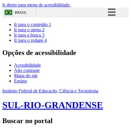
Ir direto para menu de acessibilidade.
BRASIL
Simplifique!
Ir para o conteúdo
1
Ir para o menu
2
Comunica BR
Ir para a busca
3
Ir para o rodapé
4
Participe
Acesso à informação
Opções de acessibilidade
Legislação
Acessibilidade
Canais
Alto contraste
Mapa do site
Ensino
Instituto Federal de Educação, Ciência e Tecnologia
SUL-RIO-GRANDENSE
Buscar no portal