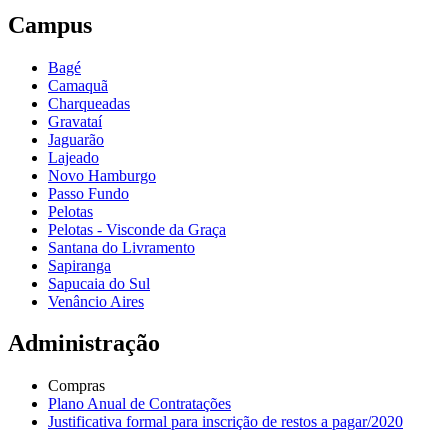
Campus
Bagé
Camaquã
Charqueadas
Gravataí
Jaguarão
Lajeado
Novo Hamburgo
Passo Fundo
Pelotas
Pelotas - Visconde da Graça
Santana do Livramento
Sapiranga
Sapucaia do Sul
Venâncio Aires
Administração
Compras
Plano Anual de Contratações
Justificativa formal para inscrição de restos a pagar/2020