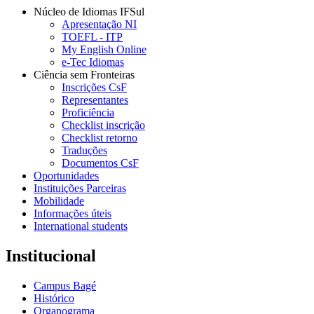
Núcleo de Idiomas IFSul
Apresentação NI
TOEFL - ITP
My English Online
e-Tec Idiomas
Ciência sem Fronteiras
Inscrições CsF
Representantes
Proficiência
Checklist inscrição
Checklist retorno
Traduções
Documentos CsF
Oportunidades
Instituições Parceiras
Mobilidade
Informações úteis
International students
Institucional
Campus Bagé
Histórico
Organograma