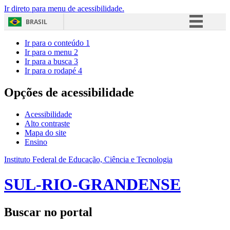
Ir direto para menu de acessibilidade.
BRASIL
Simplifique!
Ir para o conteúdo
1
Ir para o menu
2
Comunica BR
Ir para a busca
3
Ir para o rodapé
4
Participe
Acesso à informação
Opções de acessibilidade
Legislação
Acessibilidade
Canais
Alto contraste
Mapa do site
Ensino
Instituto Federal de Educação, Ciência e Tecnologia
SUL-RIO-GRANDENSE
Buscar no portal