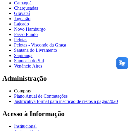
Camaquã
Charqueadas
Gravataí
Jaguarão
Lajeado
Novo Hamburgo
Passo Fundo
Pelotas
Pelotas - Visconde da Graça
Santana do Livramento
Sapiranga
Sapucaia do Sul
Venâncio Aires
Administração
Compras
Plano Anual de Contratações
Justificativa formal para inscrição de restos a pagar/2020
Acesso à Informação
Institucional