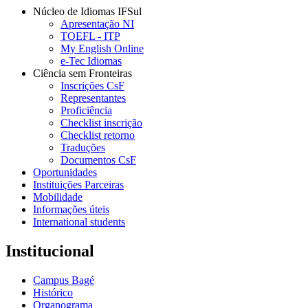
Núcleo de Idiomas IFSul
Apresentação NI
TOEFL - ITP
My English Online
e-Tec Idiomas
Ciência sem Fronteiras
Inscrições CsF
Representantes
Proficiência
Checklist inscrição
Checklist retorno
Traduções
Documentos CsF
Oportunidades
Instituições Parceiras
Mobilidade
Informações úteis
International students
Institucional
Campus Bagé
Histórico
Organograma