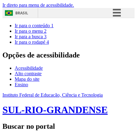
Ir direto para menu de acessibilidade.
BRASIL
Simplifique!
Ir para o conteúdo
1
Ir para o menu
2
Comunica BR
Ir para a busca
3
Ir para o rodapé
4
Participe
Acesso à informação
Opções de acessibilidade
Legislação
Acessibilidade
Canais
Alto contraste
Mapa do site
Ensino
Instituto Federal de Educação, Ciência e Tecnologia
SUL-RIO-GRANDENSE
Buscar no portal