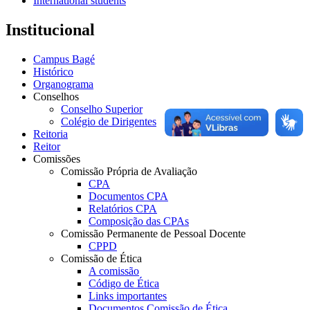
International students
Institucional
Campus Bagé
Histórico
Organograma
Conselhos
Conselho Superior
Colégio de Dirigentes
Reitoria
Reitor
Comissões
Comissão Própria de Avaliação
CPA
Documentos CPA
Relatórios CPA
Composição das CPAs
Comissão Permanente de Pessoal Docente
CPPD
Comissão de Ética
A comissão
Código de Ética
Links importantes
Documentos Comissão de Ética