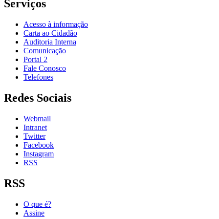
Serviços
Acesso à informação
Carta ao Cidadão
Auditoria Interna
Comunicação
Portal 2
Fale Conosco
Telefones
Redes Sociais
Webmail
Intranet
Twitter
Facebook
Instagram
RSS
RSS
O que é?
Assine