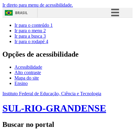
Ir direto para menu de acessibilidade.
BRASIL
Simplifique!
Ir para o conteúdo
1
Ir para o menu
2
Comunica BR
Ir para a busca
3
Ir para o rodapé
4
Participe
Acesso à informação
Opções de acessibilidade
Legislação
Acessibilidade
Canais
Alto contraste
Mapa do site
Ensino
Instituto Federal de Educação, Ciência e Tecnologia
SUL-RIO-GRANDENSE
Buscar no portal