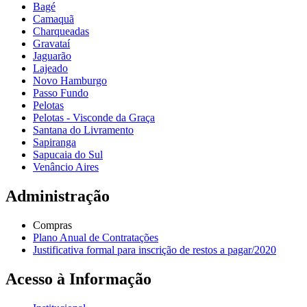
Bagé
Camaquã
Charqueadas
Gravataí
Jaguarão
Lajeado
Novo Hamburgo
Passo Fundo
Pelotas
Pelotas - Visconde da Graça
Santana do Livramento
Sapiranga
Sapucaia do Sul
Venâncio Aires
Administração
Compras
Plano Anual de Contratações
Justificativa formal para inscrição de restos a pagar/2020
Acesso à Informação