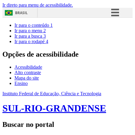
Ir direto para menu de acessibilidade.
BRASIL
Simplifique!
Ir para o conteúdo
1
Ir para o menu
2
Comunica BR
Ir para a busca
3
Ir para o rodapé
4
Participe
Acesso à informação
Opções de acessibilidade
Legislação
Acessibilidade
Canais
Alto contraste
Mapa do site
Ensino
Instituto Federal de Educação, Ciência e Tecnologia
SUL-RIO-GRANDENSE
Buscar no portal