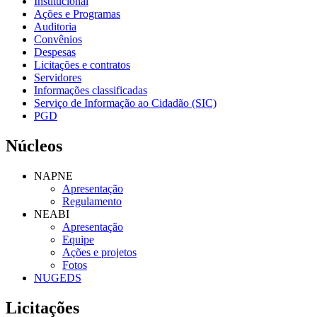
Institucional
Ações e Programas
Auditoria
Convênios
Despesas
Licitações e contratos
Servidores
Informações classificadas
Serviço de Informação ao Cidadão (SIC)
PGD
Núcleos
NAPNE
Apresentação
Regulamento
NEABI
Apresentação
Equipe
Ações e projetos
Fotos
NUGEDS
Licitações