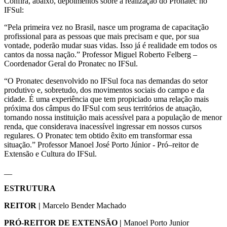
Confira, abaixo, depoimentos sobre a realização do Pronatec no
IFSul:
“Pela primeira vez no Brasil, nasce um programa de capacitação
profissional para as pessoas que mais precisam e que, por sua
vontade, poderão mudar suas vidas. Isso já é realidade em todos os
cantos da nossa nação.” Professor Miguel Roberto Felberg –
Coordenador Geral do Pronatec no IFSul.
“O Pronatec desenvolvido no IFSul foca nas demandas do setor
produtivo e, sobretudo, dos movimentos sociais do campo e da
cidade. É uma experiência que tem propiciado uma relação mais
próxima dos câmpus do IFSul com seus territórios de atuação,
tornando nossa instituição mais acessível para a população de menor
renda, que considerava inacessível ingressar em nossos cursos
regulares. O Pronatec tem obtido êxito em transformar essa
situação.” Professor Manoel José Porto Júnior - Pró–reitor de
Extensão e Cultura do IFSul.
__
ESTRUTURA
REITOR
|
Marcelo Bender Machado
PRÓ-REITOR DE EXTENSÃO
|
Manoel Porto Junior