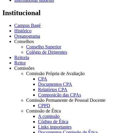
International students
Institucional
Campus Bagé
Histórico
Organograma
Conselhos
Conselho Superior
Colégio de Dirigentes
Reitoria
Reitor
Comissões
Comissão Própria de Avaliação
CPA
Documentos CPA
Relatórios CPA
Composição das CPAs
Comissão Permanente de Pessoal Docente
CPPD
Comissão de Ética
A comissão
Código de Ética
Links importantes
Documentos Comissão de Ética