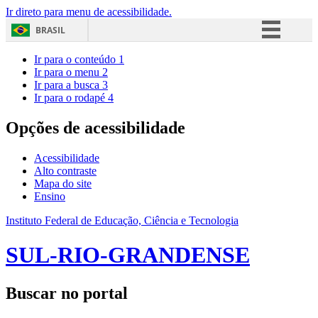
Ir direto para menu de acessibilidade.
BRASIL
Simplifique!
Ir para o conteúdo
1
Ir para o menu
2
Comunica BR
Ir para a busca
3
Ir para o rodapé
4
Participe
Acesso à informação
Opções de acessibilidade
Legislação
Acessibilidade
Canais
Alto contraste
Mapa do site
Ensino
Instituto Federal de Educação, Ciência e Tecnologia
SUL-RIO-GRANDENSE
Buscar no portal