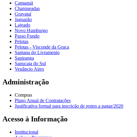
Camaquã
Charqueadas
Gravataí
Jaguarão
Lajeado
Novo Hamburgo
Passo Fundo
Pelotas
Pelotas - Visconde da Graça
Santana do Livramento
Sapiranga
Sapucaia do Sul
Venâncio Aires
Administração
Compras
Plano Anual de Contratações
Justificativa formal para inscrição de restos a pagar/2020
Acesso à Informação
Institucional