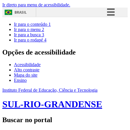
Ir direto para menu de acessibilidade.
BRASIL
Simplifique!
Ir para o conteúdo
1
Ir para o menu
2
Comunica BR
Ir para a busca
3
Ir para o rodapé
4
Participe
Acesso à informação
Opções de acessibilidade
Legislação
Acessibilidade
Canais
Alto contraste
Mapa do site
Ensino
Instituto Federal de Educação, Ciência e Tecnologia
SUL-RIO-GRANDENSE
Buscar no portal