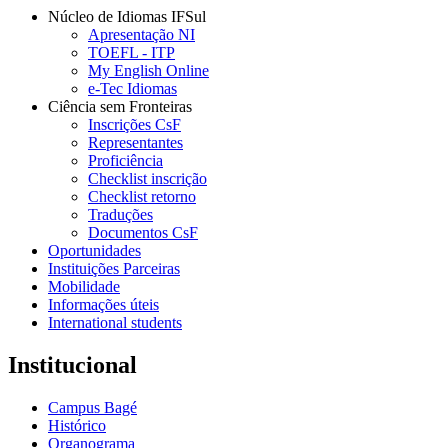
Núcleo de Idiomas IFSul
Apresentação NI
TOEFL - ITP
My English Online
e-Tec Idiomas
Ciência sem Fronteiras
Inscrições CsF
Representantes
Proficiência
Checklist inscrição
Checklist retorno
Traduções
Documentos CsF
Oportunidades
Instituições Parceiras
Mobilidade
Informações úteis
International students
Institucional
Campus Bagé
Histórico
Organograma