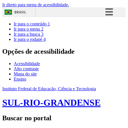
Ir direto para menu de acessibilidade.
BRASIL
Simplifique!
Ir para o conteúdo
1
Ir para o menu
2
Comunica BR
Ir para a busca
3
Ir para o rodapé
4
Participe
Acesso à informação
Opções de acessibilidade
Legislação
Acessibilidade
Canais
Alto contraste
Mapa do site
Ensino
Instituto Federal de Educação, Ciência e Tecnologia
SUL-RIO-GRANDENSE
Buscar no portal