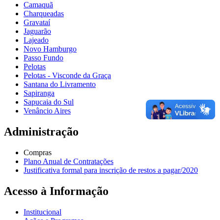
Camaquã
Charqueadas
Gravataí
Jaguarão
Lajeado
Novo Hamburgo
Passo Fundo
Pelotas
Pelotas - Visconde da Graça
Santana do Livramento
Sapiranga
Sapucaia do Sul
Venâncio Aires
Administração
Compras
Plano Anual de Contratações
Justificativa formal para inscrição de restos a pagar/2020
Acesso à Informação
Institucional