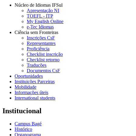
Núcleo de Idiomas IFSul
Apresentação NI
TOEFL - ITP
My English Online
e-Tec Idiomas
Ciência sem Fronteiras
Inscrições CsF
Representantes
Proficiência
Checklist inscrição
Checklist retorno
Traduções
Documentos CsF
Oportunidades
Instituições Parceiras
Mobilidade
Informações úteis
International students
Institucional
Campus Bagé
Histórico
Organograma