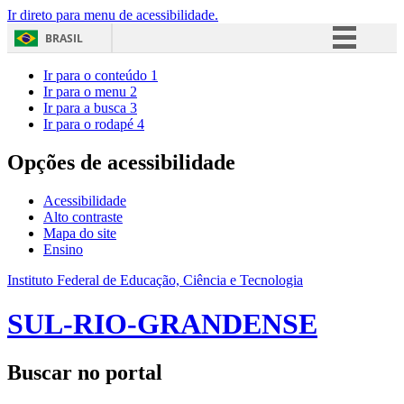
Ir direto para menu de acessibilidade.
BRASIL
Simplifique!
Ir para o conteúdo
1
Ir para o menu
2
Comunica BR
Ir para a busca
3
Ir para o rodapé
4
Participe
Acesso à informação
Opções de acessibilidade
Legislação
Acessibilidade
Canais
Alto contraste
Mapa do site
Ensino
Instituto Federal de Educação, Ciência e Tecnologia
SUL-RIO-GRANDENSE
Buscar no portal