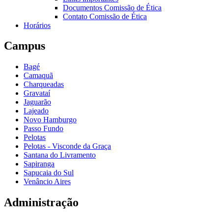
Documentos Comissão de Ética
Contato Comissão de Ética
Horários
Campus
Bagé
Camaquã
Charqueadas
Gravataí
Jaguarão
Lajeado
Novo Hamburgo
Passo Fundo
Pelotas
Pelotas - Visconde da Graça
Santana do Livramento
Sapiranga
Sapucaia do Sul
Venâncio Aires
Administração