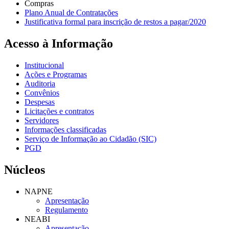
Compras
Plano Anual de Contratações
Justificativa formal para inscrição de restos a pagar/2020
Acesso à Informação
Institucional
Ações e Programas
Auditoria
Convênios
Despesas
Licitações e contratos
Servidores
Informações classificadas
Serviço de Informação ao Cidadão (SIC)
PGD
Núcleos
NAPNE
Apresentação
Regulamento
NEABI
Apresentação