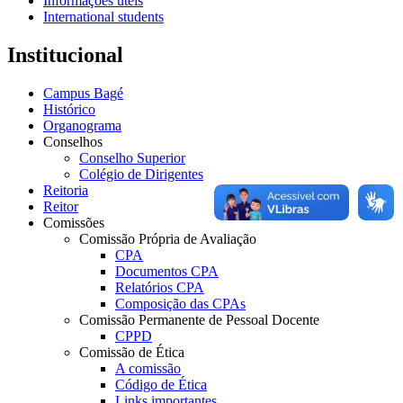
Informações úteis
International students
Institucional
Campus Bagé
Histórico
Organograma
Conselhos
Conselho Superior
Colégio de Dirigentes
Reitoria
Reitor
Comissões
Comissão Própria de Avaliação
CPA
Documentos CPA
Relatórios CPA
Composição das CPAs
Comissão Permanente de Pessoal Docente
CPPD
Comissão de Ética
A comissão
Código de Ética
Links importantes