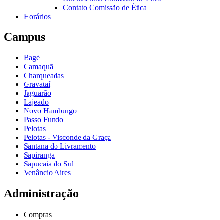
Contato Comissão de Ética
Horários
Campus
Bagé
Camaquã
Charqueadas
Gravataí
Jaguarão
Lajeado
Novo Hamburgo
Passo Fundo
Pelotas
Pelotas - Visconde da Graça
Santana do Livramento
Sapiranga
Sapucaia do Sul
Venâncio Aires
Administração
Compras