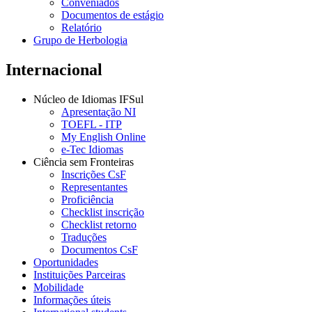
Conveniados
Documentos de estágio
Relatório
Grupo de Herbologia
Internacional
Núcleo de Idiomas IFSul
Apresentação NI
TOEFL - ITP
My English Online
e-Tec Idiomas
Ciência sem Fronteiras
Inscrições CsF
Representantes
Proficiência
Checklist inscrição
Checklist retorno
Traduções
Documentos CsF
Oportunidades
Instituições Parceiras
Mobilidade
Informações úteis