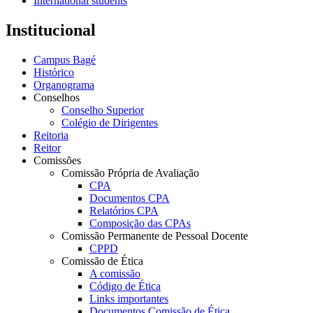
International students
Institucional
Campus Bagé
Histórico
Organograma
Conselhos
Conselho Superior
Colégio de Dirigentes
Reitoria
Reitor
Comissões
Comissão Própria de Avaliação
CPA
Documentos CPA
Relatórios CPA
Composição das CPAs
Comissão Permanente de Pessoal Docente
CPPD
Comissão de Ética
A comissão
Código de Ética
Links importantes
Documentos Comissão de Ética