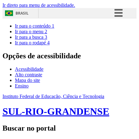
Ir direto para menu de acessibilidade.
BRASIL
Simplifique!
Ir para o conteúdo
1
Ir para o menu
2
Comunica BR
Ir para a busca
3
Ir para o rodapé
4
Participe
Acesso à informação
Opções de acessibilidade
Legislação
Acessibilidade
Canais
Alto contraste
Mapa do site
Ensino
Instituto Federal de Educação, Ciência e Tecnologia
SUL-RIO-GRANDENSE
Buscar no portal