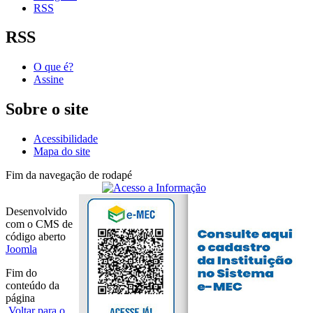
RSS
RSS
O que é?
Assine
Sobre o site
Acessibilidade
Mapa do site
Fim da navegação de rodapé
Desenvolvido
com o CMS de
código aberto
Joomla
Fim do
conteúdo da
página
Voltar para o