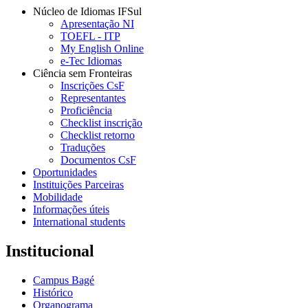
Núcleo de Idiomas IFSul
Apresentação NI
TOEFL - ITP
My English Online
e-Tec Idiomas
Ciência sem Fronteiras
Inscrições CsF
Representantes
Proficiência
Checklist inscrição
Checklist retorno
Traduções
Documentos CsF
Oportunidades
Instituições Parceiras
Mobilidade
Informações úteis
International students
Institucional
Campus Bagé
Histórico
Organograma