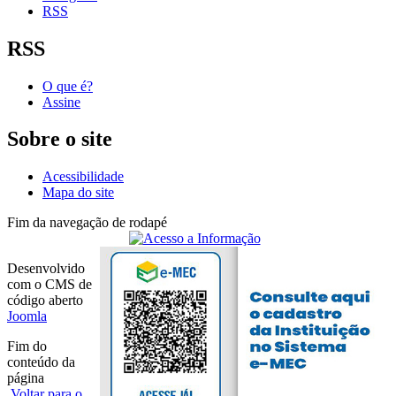
RSS
RSS
O que é?
Assine
Sobre o site
Acessibilidade
Mapa do site
Fim da navegação de rodapé
Desenvolvido
com o CMS de
código aberto
Joomla
Fim do
conteúdo da
página
Voltar para o