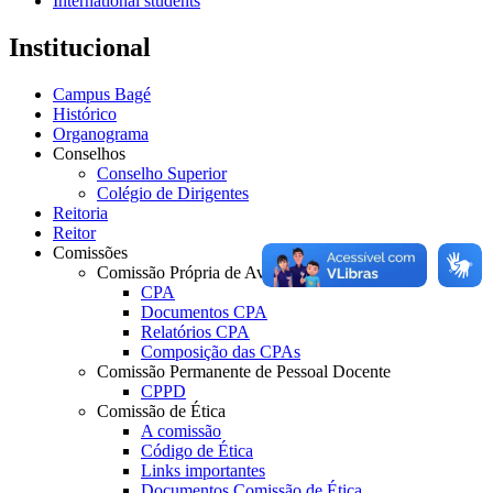
International students
Institucional
Campus Bagé
Histórico
Organograma
Conselhos
Conselho Superior
Colégio de Dirigentes
Reitoria
Reitor
Comissões
Comissão Própria de Avaliação
CPA
Documentos CPA
Relatórios CPA
Composição das CPAs
Comissão Permanente de Pessoal Docente
CPPD
Comissão de Ética
A comissão
Código de Ética
Links importantes
Documentos Comissão de Ética