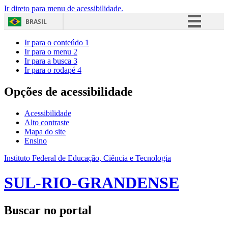
Ir direto para menu de acessibilidade.
BRASIL
Simplifique!
Ir para o conteúdo
1
Ir para o menu
2
Comunica BR
Ir para a busca
3
Ir para o rodapé
4
Participe
Acesso à informação
Opções de acessibilidade
Legislação
Acessibilidade
Canais
Alto contraste
Mapa do site
Ensino
Instituto Federal de Educação, Ciência e Tecnologia
SUL-RIO-GRANDENSE
Buscar no portal