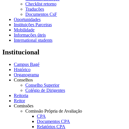
Checklist retorno
Traduções
Documentos CsF
Oportunidades
Instituições Parceiras
Mobilidade
Informações úteis
International students
Institucional
Campus Bagé
Histórico
Organograma
Conselhos
Conselho Superior
Colégio de Dirigentes
Reitoria
Reitor
Comissões
Comissão Própria de Avaliação
CPA
Documentos CPA
Relatórios CPA