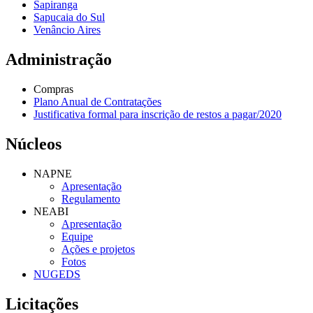
Sapiranga
Sapucaia do Sul
Venâncio Aires
Administração
Compras
Plano Anual de Contratações
Justificativa formal para inscrição de restos a pagar/2020
Núcleos
NAPNE
Apresentação
Regulamento
NEABI
Apresentação
Equipe
Ações e projetos
Fotos
NUGEDS
Licitações