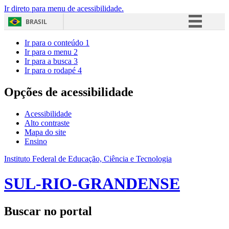
Ir direto para menu de acessibilidade.
BRASIL
Simplifique!
Ir para o conteúdo
1
Ir para o menu
2
Comunica BR
Ir para a busca
3
Ir para o rodapé
4
Participe
Acesso à informação
Opções de acessibilidade
Legislação
Acessibilidade
Canais
Alto contraste
Mapa do site
Ensino
Instituto Federal de Educação, Ciência e Tecnologia
SUL-RIO-GRANDENSE
Buscar no portal