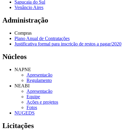
Sapucaia do Sul
Venâncio Aires
Administração
Compras
Plano Anual de Contratações
Justificativa formal para inscrição de restos a pagar/2020
Núcleos
NAPNE
Apresentação
Regulamento
NEABI
Apresentação
Equipe
Ações e projetos
Fotos
NUGEDS
Licitações