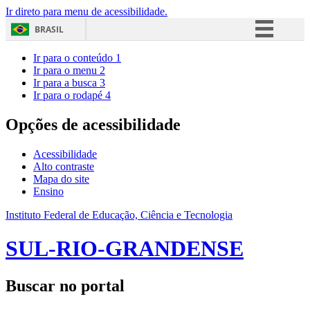
Ir direto para menu de acessibilidade.
BRASIL
Simplifique!
Ir para o conteúdo
1
Ir para o menu
2
Comunica BR
Ir para a busca
3
Ir para o rodapé
4
Participe
Acesso à informação
Opções de acessibilidade
Legislação
Acessibilidade
Canais
Alto contraste
Mapa do site
Ensino
Instituto Federal de Educação, Ciência e Tecnologia
SUL-RIO-GRANDENSE
Buscar no portal