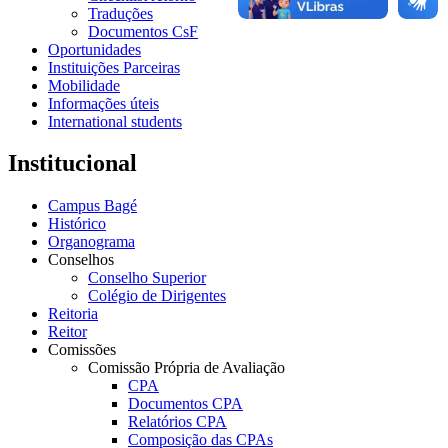
Traduções
Documentos CsF
Oportunidades
Instituições Parceiras
Mobilidade
Informações úteis
International students
Institucional
Campus Bagé
Histórico
Organograma
Conselhos
Conselho Superior
Colégio de Dirigentes
Reitoria
Reitor
Comissões
Comissão Própria de Avaliação
CPA
Documentos CPA
Relatórios CPA
Composição das CPAs