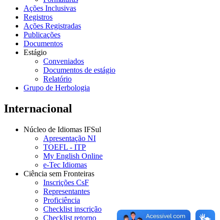
Ações Inclusivas
Registros
Ações Registradas
Publicações
Documentos
Estágio
Conveniados
Documentos de estágio
Relatório
Grupo de Herbologia
Internacional
Núcleo de Idiomas IFSul
Apresentação NI
TOEFL - ITP
My English Online
e-Tec Idiomas
Ciência sem Fronteiras
Inscrições CsF
Representantes
Proficiência
Checklist inscrição
Checklist retorno