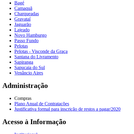
Bagé
Camaquã
Charqueadas
Gravataí
Jaguarão
Lajeado
Novo Hamburgo
Passo Fundo
Pelotas
Pelotas - Visconde da Graça
Santana do Livramento
Sapiranga
Sapucaia do Sul
Venâncio Aires
Administração
Compras
Plano Anual de Contratações
Justificativa formal para inscrição de restos a pagar/2020
Acesso à Informação