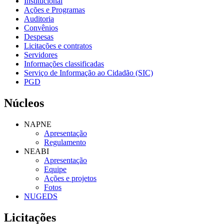
Institucional
Ações e Programas
Auditoria
Convênios
Despesas
Licitações e contratos
Servidores
Informações classificadas
Serviço de Informação ao Cidadão (SIC)
PGD
Núcleos
NAPNE
Apresentação
Regulamento
NEABI
Apresentação
Equipe
Ações e projetos
Fotos
NUGEDS
Licitações