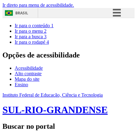
Ir direto para menu de acessibilidade.
BRASIL
Simplifique!
Ir para o conteúdo
1
Ir para o menu
2
Comunica BR
Ir para a busca
3
Ir para o rodapé
4
Participe
Acesso à informação
Opções de acessibilidade
Legislação
Acessibilidade
Canais
Alto contraste
Mapa do site
Ensino
Instituto Federal de Educação, Ciência e Tecnologia
SUL-RIO-GRANDENSE
Buscar no portal