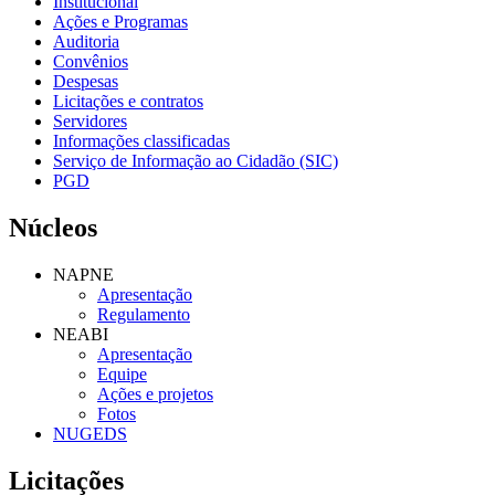
Institucional
Ações e Programas
Auditoria
Convênios
Despesas
Licitações e contratos
Servidores
Informações classificadas
Serviço de Informação ao Cidadão (SIC)
PGD
Núcleos
NAPNE
Apresentação
Regulamento
NEABI
Apresentação
Equipe
Ações e projetos
Fotos
NUGEDS
Licitações