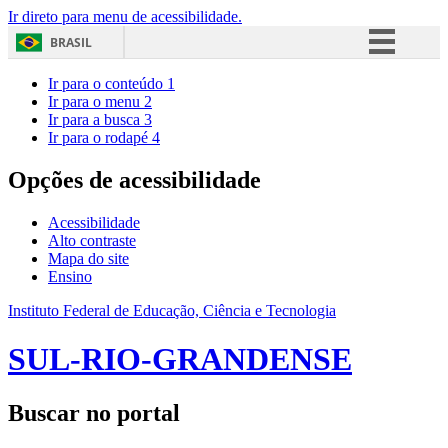
Ir direto para menu de acessibilidade.
BRASIL
Simplifique!
Ir para o conteúdo
1
Ir para o menu
2
Comunica BR
Ir para a busca
3
Ir para o rodapé
4
Participe
Acesso à informação
Opções de acessibilidade
Legislação
Acessibilidade
Canais
Alto contraste
Mapa do site
Ensino
Instituto Federal de Educação, Ciência e Tecnologia
SUL-RIO-GRANDENSE
Buscar no portal