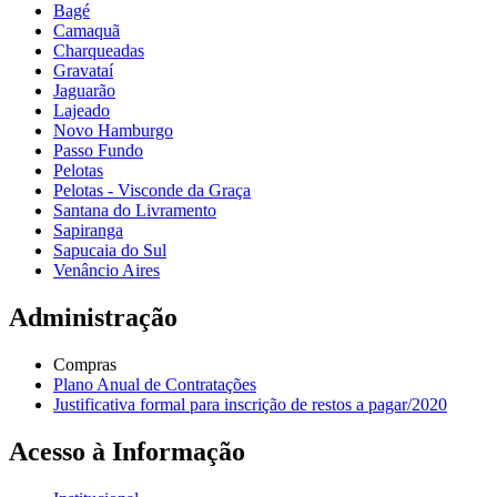
Bagé
Camaquã
Charqueadas
Gravataí
Jaguarão
Lajeado
Novo Hamburgo
Passo Fundo
Pelotas
Pelotas - Visconde da Graça
Santana do Livramento
Sapiranga
Sapucaia do Sul
Venâncio Aires
Administração
Compras
Plano Anual de Contratações
Justificativa formal para inscrição de restos a pagar/2020
Acesso à Informação