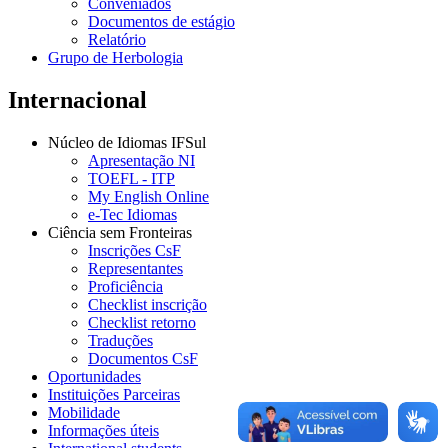
Conveniados
Documentos de estágio
Relatório
Grupo de Herbologia
Internacional
Núcleo de Idiomas IFSul
Apresentação NI
TOEFL - ITP
My English Online
e-Tec Idiomas
Ciência sem Fronteiras
Inscrições CsF
Representantes
Proficiência
Checklist inscrição
Checklist retorno
Traduções
Documentos CsF
Oportunidades
Instituições Parceiras
Mobilidade
Informações úteis