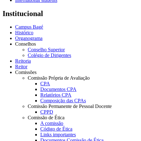
International students
Institucional
Campus Bagé
Histórico
Organograma
Conselhos
Conselho Superior
Colégio de Dirigentes
Reitoria
Reitor
Comissões
Comissão Própria de Avaliação
CPA
Documentos CPA
Relatórios CPA
Composição das CPAs
Comissão Permanente de Pessoal Docente
CPPD
Comissão de Ética
A comissão
Código de Ética
Links importantes
Documentos Comissão de Ética