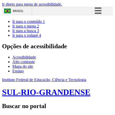
Ir direto para menu de acessibilidade.
BRASIL
Simplifique!
Ir para o conteúdo
1
Ir para o menu
2
Comunica BR
Ir para a busca
3
Ir para o rodapé
4
Participe
Acesso à informação
Opções de acessibilidade
Legislação
Acessibilidade
Canais
Alto contraste
Mapa do site
Ensino
Instituto Federal de Educação, Ciência e Tecnologia
SUL-RIO-GRANDENSE
Buscar no portal