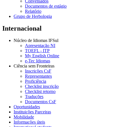
Conveniados
Documentos de estágio
Relatório
Grupo de Herbologia
Internacional
Núcleo de Idiomas IFSul
Apresentação NI
TOEFL - ITP
My English Online
e-Tec Idiomas
Ciência sem Fronteiras
Inscrições CsF
Representantes
Proficiência
Checklist inscrição
Checklist retorno
Traduções
Documentos CsF
Oportunidades
Instituições Parceiras
Mobilidade
Informações úteis