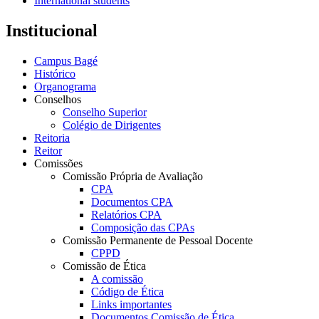
International students
Institucional
Campus Bagé
Histórico
Organograma
Conselhos
Conselho Superior
Colégio de Dirigentes
Reitoria
Reitor
Comissões
Comissão Própria de Avaliação
CPA
Documentos CPA
Relatórios CPA
Composição das CPAs
Comissão Permanente de Pessoal Docente
CPPD
Comissão de Ética
A comissão
Código de Ética
Links importantes
Documentos Comissão de Ética