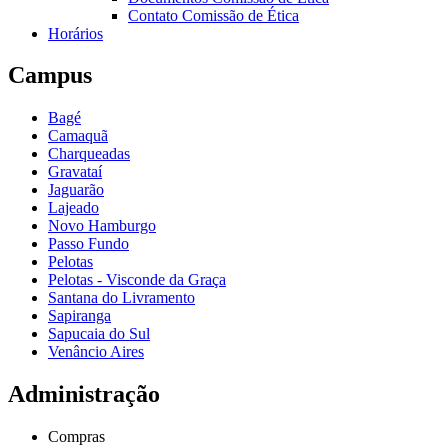
Contato Comissão de Ética
Horários
Campus
Bagé
Camaquã
Charqueadas
Gravataí
Jaguarão
Lajeado
Novo Hamburgo
Passo Fundo
Pelotas
Pelotas - Visconde da Graça
Santana do Livramento
Sapiranga
Sapucaia do Sul
Venâncio Aires
Administração
Compras