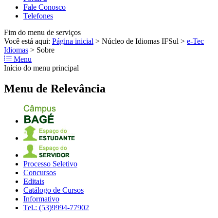
Fale Conosco
Telefones
Fim do menu de serviços
Você está aqui:
Página inicial
>
Núcleo de Idiomas IFSul
>
e-Tec
Idiomas
>
Sobre
Menu
Início do menu principal
Menu de Relevância
Processo Seletivo
Concursos
Editais
Catálogo de Cursos
Informativo
Tel.: (53)9994-77902