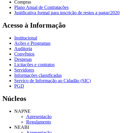
Compras
Plano Anual de Contratações
Justificativa formal para inscrição de restos a pagar/2020
Acesso à Informação
Institucional
Ações e Programas
Auditoria
Convênios
Despesas
Licitações e contratos
Servidores
Informações classificadas
Serviço de Informação ao Cidadão (SIC)
PGD
Núcleos
NAPNE
Apresentação
Regulamento
NEABI
Apresentação