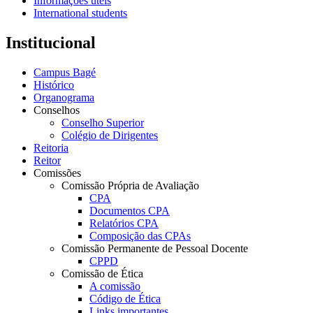
Informações úteis
International students
Institucional
Campus Bagé
Histórico
Organograma
Conselhos
Conselho Superior
Colégio de Dirigentes
Reitoria
Reitor
Comissões
Comissão Própria de Avaliação
CPA
Documentos CPA
Relatórios CPA
Composição das CPAs
Comissão Permanente de Pessoal Docente
CPPD
Comissão de Ética
A comissão
Código de Ética
Links importantes