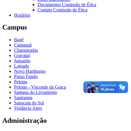
Documentos Comissão de Ética
Contato Comissão de Ética
Horários
Campus
Bagé
Camaquã
Charqueadas
Gravataí
Jaguarão
Lajeado
Novo Hamburgo
Passo Fundo
Pelotas
Pelotas - Visconde da Graça
Santana do Livramento
Sapiranga
Sapucaia do Sul
Venâncio Aires
Administração