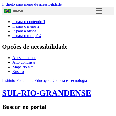
Ir direto para menu de acessibilidade.
BRASIL
Simplifique!
Ir para o conteúdo
1
Ir para o menu
2
Comunica BR
Ir para a busca
3
Ir para o rodapé
4
Participe
Acesso à informação
Opções de acessibilidade
Legislação
Acessibilidade
Canais
Alto contraste
Mapa do site
Ensino
Instituto Federal de Educação, Ciência e Tecnologia
SUL-RIO-GRANDENSE
Buscar no portal