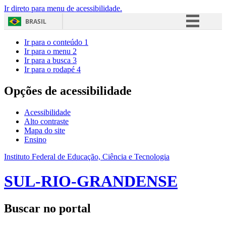
Ir direto para menu de acessibilidade.
BRASIL
Simplifique!
Ir para o conteúdo
1
Ir para o menu
2
Comunica BR
Ir para a busca
3
Ir para o rodapé
4
Participe
Acesso à informação
Opções de acessibilidade
Legislação
Acessibilidade
Canais
Alto contraste
Mapa do site
Ensino
Instituto Federal de Educação, Ciência e Tecnologia
SUL-RIO-GRANDENSE
Buscar no portal