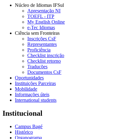
Núcleo de Idiomas IFSul
Apresentação NI
TOEFL - ITP
My English Online
e-Tec Idiomas
Ciência sem Fronteiras
Inscrições CsF
Representantes
Proficiência
Checklist inscrição
Checklist retorno
Traduções
Documentos CsF
Oportunidades
Instituições Parceiras
Mobilidade
Informações úteis
International students
Institucional
Campus Bagé
Histórico
Organograma