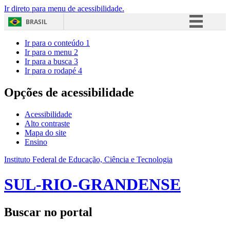
Ir direto para menu de acessibilidade.
BRASIL
Simplifique!
Ir para o conteúdo
1
Ir para o menu
2
Comunica BR
Ir para a busca
3
Ir para o rodapé
4
Participe
Acesso à informação
Opções de acessibilidade
Legislação
Acessibilidade
Canais
Alto contraste
Mapa do site
Ensino
Instituto Federal de Educação, Ciência e Tecnologia
SUL-RIO-GRANDENSE
Buscar no portal