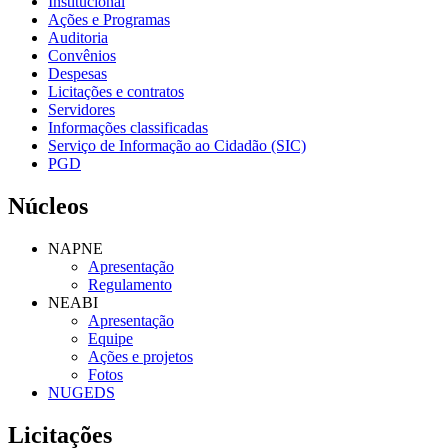
Institucional
Ações e Programas
Auditoria
Convênios
Despesas
Licitações e contratos
Servidores
Informações classificadas
Serviço de Informação ao Cidadão (SIC)
PGD
Núcleos
NAPNE
Apresentação
Regulamento
NEABI
Apresentação
Equipe
Ações e projetos
Fotos
NUGEDS
Licitações