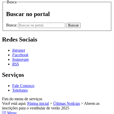
Busca
Buscar no portal
Busca:
Buscar
Redes Sociais
Intranet
Facebook
Instagram
RSS
Serviços
Fale Conosco
Telefones
Fim do menu de serviços
Você está aqui:
Página inicial
>
Últimas Notícias
>
Abrem as
inscrições para o vestibular de verão 2025
Menu