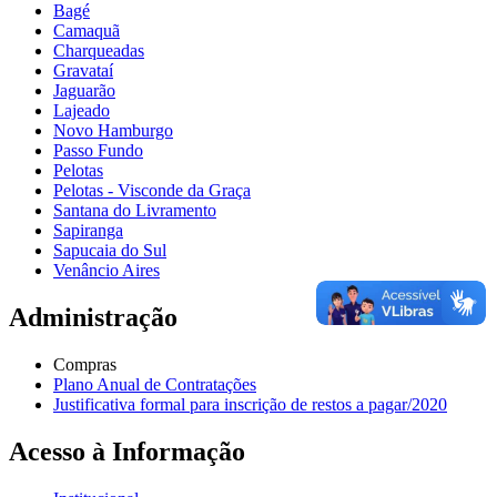
Bagé
Camaquã
Charqueadas
Gravataí
Jaguarão
Lajeado
Novo Hamburgo
Passo Fundo
Pelotas
Pelotas - Visconde da Graça
Santana do Livramento
Sapiranga
Sapucaia do Sul
Venâncio Aires
Administração
Compras
Plano Anual de Contratações
Justificativa formal para inscrição de restos a pagar/2020
Acesso à Informação