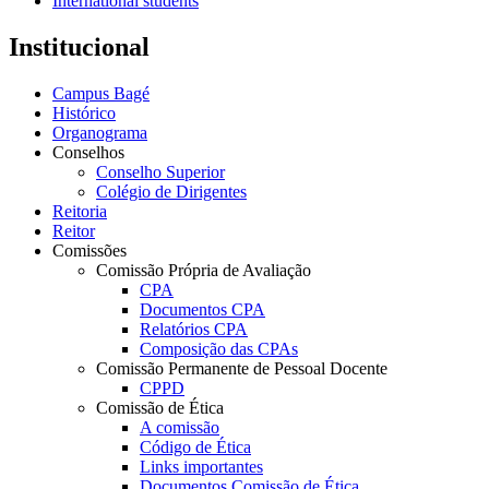
International students
Institucional
Campus Bagé
Histórico
Organograma
Conselhos
Conselho Superior
Colégio de Dirigentes
Reitoria
Reitor
Comissões
Comissão Própria de Avaliação
CPA
Documentos CPA
Relatórios CPA
Composição das CPAs
Comissão Permanente de Pessoal Docente
CPPD
Comissão de Ética
A comissão
Código de Ética
Links importantes
Documentos Comissão de Ética