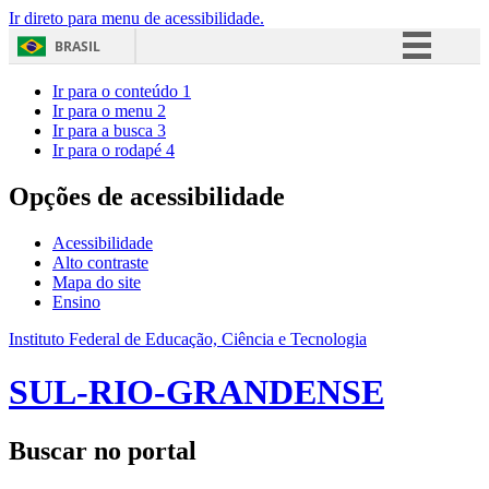
Ir direto para menu de acessibilidade.
BRASIL
Simplifique!
Ir para o conteúdo
1
Ir para o menu
2
Comunica BR
Ir para a busca
3
Ir para o rodapé
4
Participe
Acesso à informação
Opções de acessibilidade
Legislação
Acessibilidade
Canais
Alto contraste
Mapa do site
Ensino
Instituto Federal de Educação, Ciência e Tecnologia
SUL-RIO-GRANDENSE
Buscar no portal