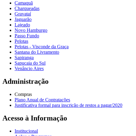
Camaquã
Charqueadas
Gravataí
Jaguarão
Lajeado
Novo Hamburgo
Passo Fundo
Pelotas
Pelotas - Visconde da Graça
Santana do Livramento
Sapiranga
Sapucaia do Sul
Venâncio Aires
Administração
Compras
Plano Anual de Contratações
Justificativa formal para inscrição de restos a pagar/2020
Acesso à Informação
Institucional