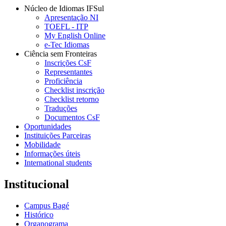
Núcleo de Idiomas IFSul
Apresentação NI
TOEFL - ITP
My English Online
e-Tec Idiomas
Ciência sem Fronteiras
Inscrições CsF
Representantes
Proficiência
Checklist inscrição
Checklist retorno
Traduções
Documentos CsF
Oportunidades
Instituições Parceiras
Mobilidade
Informações úteis
International students
Institucional
Campus Bagé
Histórico
Organograma