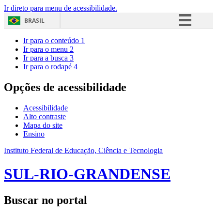
Ir direto para menu de acessibilidade.
BRASIL
Simplifique!
Ir para o conteúdo
1
Ir para o menu
2
Comunica BR
Ir para a busca
3
Ir para o rodapé
4
Participe
Acesso à informação
Opções de acessibilidade
Legislação
Acessibilidade
Canais
Alto contraste
Mapa do site
Ensino
Instituto Federal de Educação, Ciência e Tecnologia
SUL-RIO-GRANDENSE
Buscar no portal