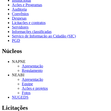
Institucional
Ações e Programas
Auditoria
Convênios
Despesas
Licitações e contratos
Servidores
Informações classificadas
Serviço de Informação ao Cidadão (SIC)
PGD
Núcleos
NAPNE
Apresentação
Regulamento
NEABI
Apresentação
Equipe
Ações e projetos
Fotos
NUGEDS
Licitações