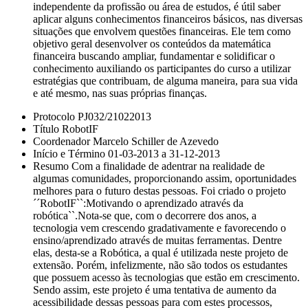
independente da profissão ou área de estudos, é útil saber
aplicar alguns conhecimentos financeiros básicos, nas diversas
situações que envolvem questões financeiras. Ele tem como
objetivo geral desenvolver os conteúdos da matemática
financeira buscando ampliar, fundamentar e solidificar o
conhecimento auxiliando os participantes do curso a utilizar
estratégias que contribuam, de alguma maneira, para sua vida
e até mesmo, nas suas próprias finanças.
Protocolo PJ032/21022013
Título RobotIF
Coordenador Marcelo Schiller de Azevedo
Início e Término 01-03-2013 a 31-12-2013
Resumo Com a finalidade de adentrar na realidade de
algumas comunidades, proporcionando assim, oportunidades
melhores para o futuro destas pessoas. Foi criado o projeto
´´RobotIF``:Motivando o aprendizado através da
robótica``.Nota-se que, com o decorrere dos anos, a
tecnologia vem crescendo gradativamente e favorecendo o
ensino/aprendizado através de muitas ferramentas. Dentre
elas, desta-se a Robótica, a qual é utilizada neste projeto de
extensão. Porém, infelizmente, não são todos os estudantes
que possuem acesso às tecnologias que estão em crescimento.
Sendo assim, este projeto é uma tentativa de aumento da
acessibilidade dessas pessoas para com estes processos,