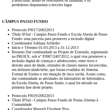
a semi-final, sendo os vencedores os finalistas, e os
perdedores disputariam o terceiro lugar
CÂMPUS PASSO FUNDO
Protocolo PJ017/20022013
Título IFSul - Campus Passo Fundo e Escola Aberta de Passo
Fundo: uma parceria para promever a inclusão digital
Coordenador Adriana Schleder
Início e Término 01-03-2013 a 31-12-2013
Resumo Dar continuidade ao Projeto de Extensão, registrando
na PROEX, sob n° PJ087/24072012, o qual visa promover a
inclusão digital de crianças e adolescentes, entre nove e
dezoito anos de idade, oriundos de classes menos favorecidas,
em defasem idade/série, que foram evadidos do Sistema
Formal de Ensino e em situação de risco socila. Assim como,
dar continuidade as atividades do laboratório de Informática,
da Escola Aberta, de Passo fundo, o qual foi ativado na
primeira fase deste projeto.
Protocolo PJ019/20022013
Título IFSul - Campus Passo Fundo de Portas Abertas à
Comunidade
Coordenador Maqueli Elizabete Piva