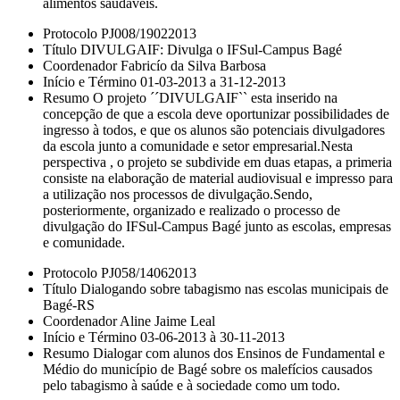
alimentos saudáveis.
Protocolo PJ008/19022013
Título DIVULGAIF: Divulga o IFSul-Campus Bagé
Coordenador Fabricío da Silva Barbosa
Início e Término 01-03-2013 a 31-12-2013
Resumo O projeto ´´DIVULGAIF`` esta inserido na
concepção de que a escola deve oportunizar possibilidades de
ingresso à todos, e que os alunos são potenciais divulgadores
da escola junto a comunidade e setor empresarial.Nesta
perspectiva , o projeto se subdivide em duas etapas, a primeria
consiste na elaboração de material audiovisual e impresso para
a utilização nos processos de divulgação.Sendo,
posteriormente, organizado e realizado o processo de
divulgação do IFSul-Campus Bagé junto as escolas, empresas
e comunidade.
Protocolo PJ058/14062013
Título Dialogando sobre tabagismo nas escolas municipais de
Bagé-RS
Coordenador Aline Jaime Leal
Início e Término 03-06-2013 à 30-11-2013
Resumo Dialogar com alunos dos Ensinos de Fundamental e
Médio do município de Bagé sobre os malefícios causados
pelo tabagismo à saúde e à sociedade como um todo.