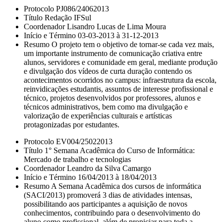
Protocolo PJ086/24062013
Título Redação IFSul
Coordenador Lisandro Lucas de Lima Moura
Início e Término 03-03-2013 à 31-12-2013
Resumo O projeto tem o objetivo de tornar-se cada vez mais,
um importante instrumento de comunicação criativa entre
alunos, servidores e comunidade em geral, mediante produção
e divulgação dos vídeos de curta duração contendo os
acontecimentos ocorridos no campus: infraestrutura da escola,
reinvidicações estudantis, assuntos de interesse profissional e
técnico, projetos desenvolvidos por professores, alunos e
técnicos administrativos, bem como ma divulgação e
valorização de experiências culturais e artísticas
protagonizadas por estudantes.
Protocolo EV004/25022013
Título 1° Semana Acadêmica do Curso de Informática:
Mercado de trabalho e tecnologias
Coordenador Leandro da Silva Camargo
Início e Término 16/04/2013 à 18/04/2013
Resumo A Semana Acadêmica dos cursos de informática
(SACI/2013) promoverá 3 dias de atividades intensas,
possibilitando aos participantes a aquisição de novos
conhecimentos, contribuindo para o desenvolvimento do
aluno como profissional, além de propiciar para toda a