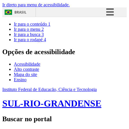
Ir direto para menu de acessibilidade.
BRASIL
Simplifique!
Ir para o conteúdo
1
Ir para o menu
2
Comunica BR
Ir para a busca
3
Ir para o rodapé
4
Participe
Acesso à informação
Opções de acessibilidade
Legislação
Acessibilidade
Canais
Alto contraste
Mapa do site
Ensino
Instituto Federal de Educação, Ciência e Tecnologia
SUL-RIO-GRANDENSE
Buscar no portal