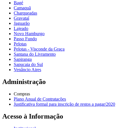
Bagé
Camaquã
Charqueadas
Gravataí
Jaguarão
Lajeado
Novo Hamburgo
Passo Fundo
Pelotas
Pelotas - Visconde da Graça
Santana do Livramento
Sapiranga
Sapucaia do Sul
Venâncio Aires
Administração
Compras
Plano Anual de Contratações
Justificativa formal para inscrição de restos a pagar/2020
Acesso à Informação