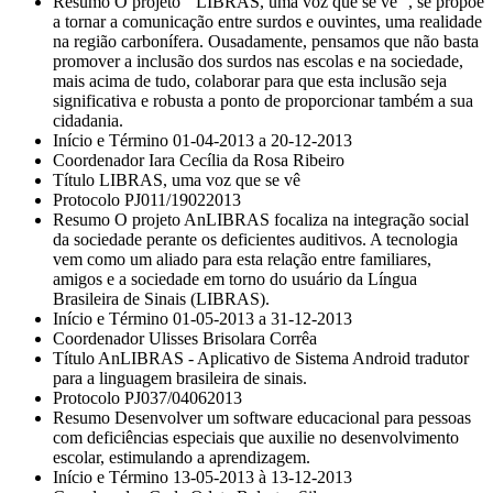
Resumo O projeto ´´LIBRAS, uma voz que se vê``, se propõe
a tornar a comunicação entre surdos e ouvintes, uma realidade
na região carbonífera. Ousadamente, pensamos que não basta
promover a inclusão dos surdos nas escolas e na sociedade,
mais acima de tudo, colaborar para que esta inclusão seja
significativa e robusta a ponto de proporcionar também a sua
cidadania.
Início e Término 01-04-2013 a 20-12-2013
Coordenador Iara Cecília da Rosa Ribeiro
Título LIBRAS, uma voz que se vê
Protocolo PJ011/19022013
Resumo O projeto AnLIBRAS focaliza na integração social
da sociedade perante os deficientes auditivos. A tecnologia
vem como um aliado para esta relação entre familiares,
amigos e a sociedade em torno do usuário da Língua
Brasileira de Sinais (LIBRAS).
Início e Término 01-05-2013 a 31-12-2013
Coordenador Ulisses Brisolara Corrêa
Título AnLIBRAS - Aplicativo de Sistema Android tradutor
para a linguagem brasileira de sinais.
Protocolo PJ037/04062013
Resumo Desenvolver um software educacional para pessoas
com deficiências especiais que auxilie no desenvolvimento
escolar, estimulando a aprendizagem.
Início e Término 13-05-2013 à 13-12-2013