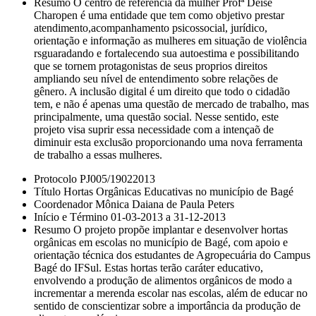
Resumo O centro de referência da mulher Profª Deise
Charopen é uma entidade que tem como objetivo prestar
atendimento,acompanhamento psicossocial, jurídico,
orientação e informação as mulheres em situação de violência
rsguaradando e fortalecendo sua autoestima e possibilitando
que se tornem protagonistas de seus proprios direitos
ampliando seu nível de entendimento sobre relações de
gênero. A inclusão digital é um direito que todo o cidadão
tem, e não é apenas uma questão de mercado de trabalho, mas
principalmente, uma questão social. Nesse sentido, este
projeto visa suprir essa necessidade com a intençaõ de
diminuir esta exclusão proporcionando uma nova ferramenta
de trabalho a essas mulheres.
Protocolo PJ005/19022013
Título Hortas Orgânicas Educativas no município de Bagé
Coordenador Mônica Daiana de Paula Peters
Início e Término 01-03-2013 a 31-12-2013
Resumo O projeto propõe implantar e desenvolver hortas
orgânicas em escolas no município de Bagé, com apoio e
orientação técnica dos estudantes de Agropecuária do Campus
Bagé do IFSul. Estas hortas terão caráter educativo,
envolvendo a produção de alimentos orgânicos de modo a
incrementar a merenda escolar nas escolas, além de educar no
sentido de conscientizar sobre a importância da produção de