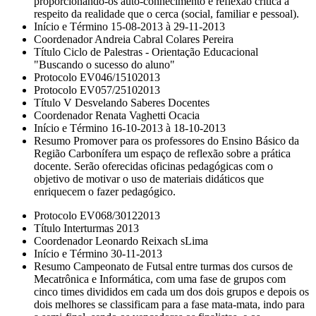
proporcionando-os auto-conhecimento e reflexão crítica a
respeito da realidade que o cerca (social, familiar e pessoal).
Início e Término 15-08-2013 à 29-11-2013
Coordenador Andreia Cabral Colares Pereira
Título Ciclo de Palestras - Orientação Educacional
"Buscando o sucesso do aluno"
Protocolo EV046/15102013
Protocolo EV057/25102013
Título V Desvelando Saberes Docentes
Coordenador Renata Vaghetti Ocacia
Início e Término 16-10-2013 à 18-10-2013
Resumo Promover para os professores do Ensino Básico da
Região Carbonífera um espaço de reflexão sobre a prática
docente. Serão oferecidas oficinas pedagógicas com o
objetivo de motivar o uso de materiais didáticos que
enriquecem o fazer pedagógico.
Protocolo EV068/30122013
Título Interturmas 2013
Coordenador Leonardo Reixach sLima
Início e Término 30-11-2013
Resumo Campeonato de Futsal entre turmas dos cursos de
Mecatrônica e Informática, com uma fase de grupos com
cinco times divididos em cada um dos dois grupos e depois os
dois melhores se classificam para a fase mata-mata, indo para