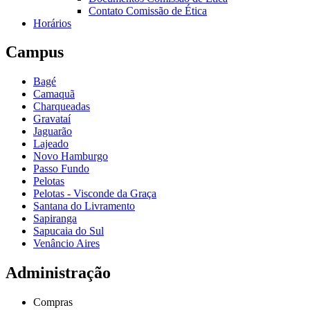
Contato Comissão de Ética
Horários
Campus
Bagé
Camaquã
Charqueadas
Gravataí
Jaguarão
Lajeado
Novo Hamburgo
Passo Fundo
Pelotas
Pelotas - Visconde da Graça
Santana do Livramento
Sapiranga
Sapucaia do Sul
Venâncio Aires
Administração
Compras