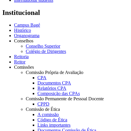
International students
Institucional
Campus Bagé
Histórico
Organograma
Conselhos
Conselho Superior
Colégio de Dirigentes
Reitoria
Reitor
Comissões
Comissão Própria de Avaliação
CPA
Documentos CPA
Relatórios CPA
Composição das CPAs
Comissão Permanente de Pessoal Docente
CPPD
Comissão de Ética
A comissão
Código de Ética
Links importantes
Documentos Comissão de Ética