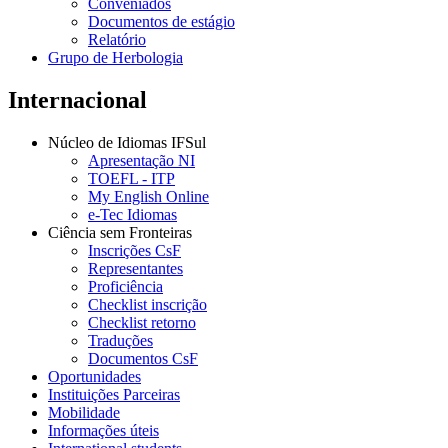
Conveniados
Documentos de estágio
Relatório
Grupo de Herbologia
Internacional
Núcleo de Idiomas IFSul
Apresentação NI
TOEFL - ITP
My English Online
e-Tec Idiomas
Ciência sem Fronteiras
Inscrições CsF
Representantes
Proficiência
Checklist inscrição
Checklist retorno
Traduções
Documentos CsF
Oportunidades
Instituições Parceiras
Mobilidade
Informações úteis